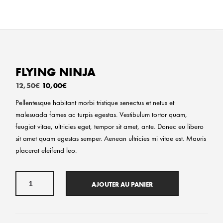
FLYING NINJA
Le
Le
12,50
€
10,00
€
prix
prix
Pellentesque habitant morbi tristique senectus et netus et
initial
actuel
malesuada fames ac turpis egestas. Vestibulum tortor quam,
était :
est :
feugiat vitae, ultricies eget, tempor sit amet, ante. Donec eu libero
12,50€.
10,00€.
sit amet quam egestas semper. Aenean ultricies mi vitae est. Mauris
placerat eleifend leo.
quantité
de
AJOUTER AU PANIER
Flying
Ninja