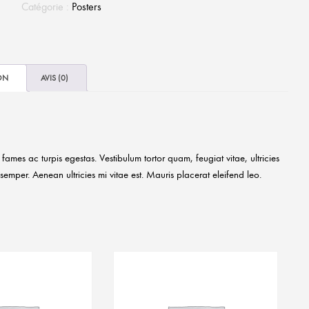
Catégorie :
Posters
ON
AVIS (0)
fames ac turpis egestas. Vestibulum tortor quam, feugiat vitae, ultricies
emper. Aenean ultricies mi vitae est. Mauris placerat eleifend leo.